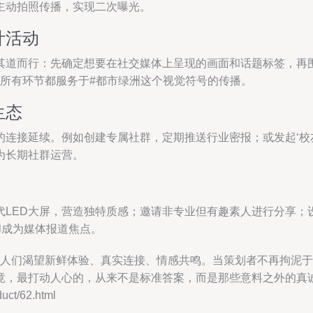
主动拍照传播，实现二次曝光。
计活动
其道而行：先确定想要在社交媒体上呈现的画面和话题标签，再
，所有环节都服务于#都市绿洲这个视觉符号的传播。
生态
的连接延续。例如创建专属社群，定期推送行业密报；或发起‘校
为长期社群运营。
代LED大屏，营造独特质感；邀请非专业但有趣素人进行分享；
低却成为媒体报道焦点。
——人们渴望新鲜体验、真实连接、情感共鸣。当策划者不再拘泥
竟，最打动人心的，从来不是标准答案，而是那些意料之外的真
t/62.html