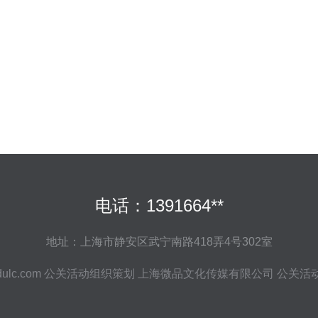
电话：1391664**
地址：上海市静安区武宁南路418弄4号302室
ulc.com
公关活动组织策划
上海微品文化传媒有限公司
公关活