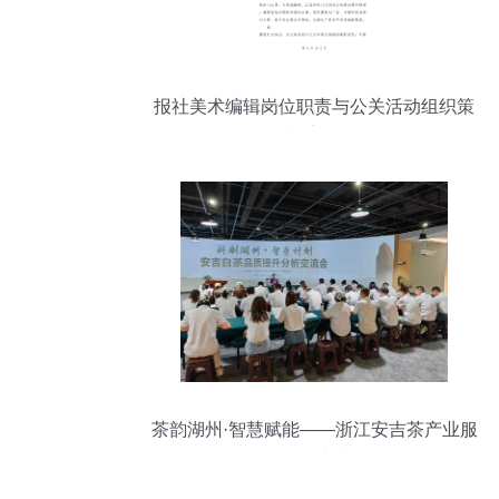
报社美术编辑岗位职责与公关活动组织策
划实务
茶韵湖州·智慧赋能——浙江安吉茶产业服
务团科创沙龙纪行