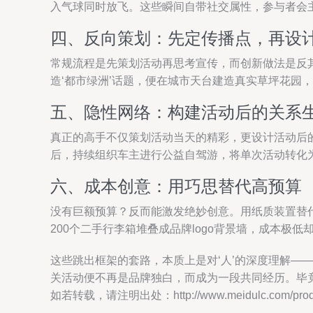
入气球同时放飞。这些瞬间自带社交属性，参与者会
四、反向策划：先定传播点，再设
常规流程是先策划活动再思考宣传，而创新做法是反
造‘都市绿洲’话题，便在城市天台建造真实草坪花园
五、隐性网络：构建活动后的关系
真正的高手不仅策划活动当天的精彩，更设计活动后
后，持续组织车主进行公益自驾游，将单次活动转化
六、成本创意：用巧思替代高预算
没有巨额预算？反而能激发绝妙创意。用纸质装置替
200个二手行李箱堆叠成品牌logo背景墙，成本极
这些跳出框架的套路，本质上是对‘人’的深度理解
关活动便不再是品牌独白，而成为一段共同经历。毕
如若转载，请注明出处：http://www.meidulc.com/produc