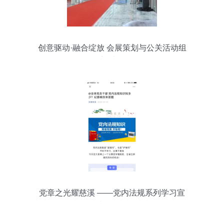
创意驱动·融合绽放 会展策划与公关活动组
织的新时代策略
党章之光耀慈溪 ——党内法规系列学习宣
传·人文激活体验日