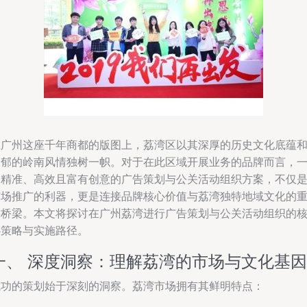
在广州这座千年商都的版图上，荔湾区以其深厚的历史文化底蕴
浓郁的岭南风情独树一帜。对于在此区域开展业务的品牌而言，
套精准、高效且富有创意的广告策划与公关活动组织方案，不仅
市场推广的利器，更是连接品牌核心价值与荔湾独特地域文化的
要桥梁。本文将探讨在广州荔湾进行广告策划与公关活动组织的
心策略与实施路径。
一、 深度洞察：理解荔湾的市场与文化基因
成功的策划始于深刻的洞察。荔湾市场拥有其鲜明特点：