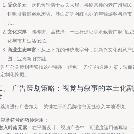
受众多元
：既包含钟情于西关大屋、粤剧茶楼的老广州居民
也吸引着追逐永庆坊、沙面岛等网红地标的年轻游客与新市
民。
文化深厚
：骑楼街、荔枝湾、十三行遗址等承载着广府商业
化与市井生活记忆。
商业生态丰富
：从上下九的传统老字号，到新兴文化创意产
园，业态新旧交融。
广告与公关策划需紧扣这些特质，避免“一刀切”的通用方案，转而
行定制化挖掘。
二、 广告策划策略：视觉与叙事的本土化融
合
在荔湾进行广告策划，关键在于将品牌信息无缝嵌入本地语境。
. 视觉符号的巧妙运用：
融入岭南元素
：在平面设计、视频广告中，可适度运用镬耳墙、