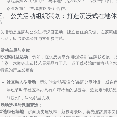
别是荔湾区域的用户；与本地生活方式KOL、公众号（如“广
荔湾发布”、“羊城攻略”等）合作。
三、 公关活动组织策划：打造沉浸式在地体
验
公关活动是品牌与公众进行深度互动、建立信任的关键。在荔湾
织活动，应强调体验性与文化参与感。
. 活动主题与定位：
文化赋能型活动
：例如，在永庆坊举办“非遗焕新”品牌联名展，
合广彩、木雕等非遗技艺展示品牌工艺；或于荔枝湾畔举办结合
乡特色的产品发布会。
社区融入型活动
：策划“老街坊茶话会”品牌分享沙龙，或在
年过节时于社区举办具有广府特色的游园会、派发定制版“品
利是封”，深化邻里关系。
. 场地选择与氛围营造：
首选特色场地
：沙面历史建筑群、荔枝湾景区、蒋光鼐故居等文