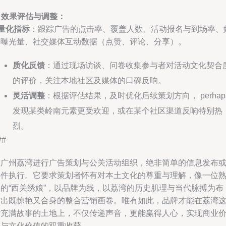
. 效果评估与调整：
量化指标
：跟踪广告的点击率、覆盖人数、活动报名与到场率、
体曝光量、社交媒体互动数据（点赞、评论、分享）。
质化反馈
：通过现场访谈、问卷收集参与者对活动文化契合
的评价，关注本地社区及媒体的口碑反响。
灵活调整
：根据评估结果，及时优化后续策划方向， perhap
发现某类岭南元素更受欢迎，或在某个社区渠道反响特别热
烈。
##
在广州荔湾进行广告策划与公关活动组织，绝非简单的信息发布
事件执行。它要求策划者怀有对本土文化的尊重与理解，像一位
练的“西关绣娘”，以品牌为线，以荔湾的历史肌理与当代脉搏为布
绣出既惊艳又合身的整合营销画卷。唯有如此，品牌才能在荔湾
片充满故事的土地上，不仅传递声音，更能赢得人心，实现商业
值与文化价值的双重收获。