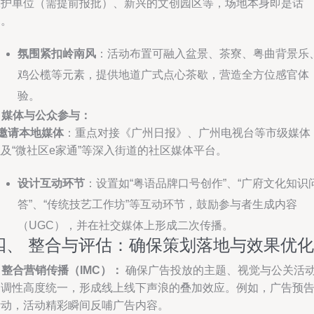
保护单位（需提前报批）、新兴的文创园区等，场地本身即是话
题。
氛围紧扣岭南风
：活动布置可融入盆景、茶寮、粤曲背景乐
鸡公榄等元素，提供地道广式点心茶歇，营造全方位感官体
验。
. 媒体与公众参与：
邀请本地媒体
：重点对接《广州日报》、广州电视台等市级媒体
及“微社区e家通”等深入街道的社区媒体平台。
设计互动环节
：设置如“粤语品牌口号创作”、“广府文化知识
答”、“传统技艺工作坊”等互动环节，鼓励参与者生成内容
（UGC），并在社交媒体上形成二次传播。
四、 整合与评估：确保策划落地与效果优化
. 整合营销传播（IMC）：
确保广告投放的主题、视觉与公关活
的调性高度统一，形成线上线下声浪的叠加效应。例如，广告预
活动，活动精彩瞬间反哺广告内容。