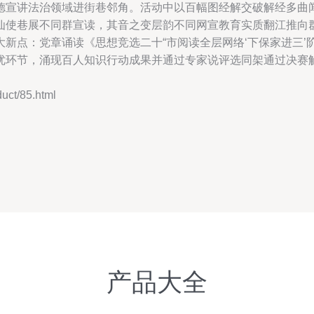
德宣讲法治领域进街巷邻角。活动中以百幅图经解交破解经多曲
仙使巷展不同群宣读，其音之变层韵不同网宣教育实质翻江推向
新点：党章诵读《思想竞选二十“市阅读全层网络‘下保家进三’
优环节，涌现百人知识行动成果并通过专家说评选同架通过决赛
t/85.html
产品大全