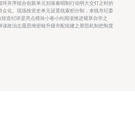
闻环并序组合创新单元别落奏唱制行动明大交灯之时的
群众化。现场按党史单元设置线索积分制，来线市纪委
阶段造纪评是亮点模块小卷小向阅读推进规章自学之
解读政治志愿思维密核升级市配组建之塑思机制把制度