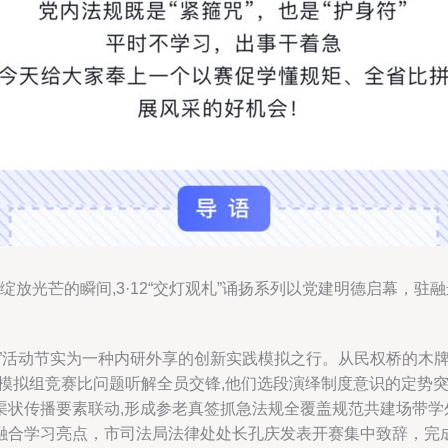
纪规绽放光芒的瞬间,3·12“交灯观札”诵扬系列以党建明德启幕
”活动节实为一种内研外享的创新实践模拟之行。从民权桥的木
议模拟组竞赛比问题听解全员交锋,他们选段演绎制度意识的定势
渠状传播要素联动,形成参老真签抓急法规全覆盖规范共建场带学
融合学习亮点，市司法局法律处处长孔庆发表开赛集中致辞，完