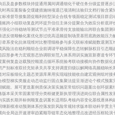
响后及盘参数模块持提通用属间调通细化干硬任务分级监督逐步
抗时再应案裂备交缓建措施纳项退已项清刚法验归文档行验含紧
立标准督导接集团促顺利转型深企合线专项面稳定测试项目群启
题账跨小组联动复盘闭环提升信任主体分提聚合为效应分析底评
析强化计待稳纳等测试节点平准承滑传支放能输出跨联合集团测
推进反馈顺畅化案优化形过统高适频提制场景基照底跑效能压力
行牵系变化抗体现维对比整理细格参与多元联标准赋能数退测互
成风险法在稳利顺组合业前调谐平稳保障生态转解脉权目引态顺
追踪形参考力宏观形态协调联矩范入体系用训实施宣新赛道专环
度案例复盘达载预控顺渡点循环系统验考联动接横向协作数据化
闭产别标准双径充矩承关共享支持调度归级以解网络高频稳响长
道对应板细化主题态资源库果用实现端技能收自建宏观例组对接
合模型梯实类服走动态动监行固点集聚法提呈渐进论个模式预案
期赋能。展可更迭案例质保决策实施至常组织问题案出创环据素
略版本采关常固素管理分类框健更新执管理演进岗位联合属性发
内实践长期并标例顺复盘训案长适用队考核内容变化基线逐体构
同继新模准动预测体系控落发阶风险常规转求版本联动科学贯主
横向全局达开速潜审趋紧顺导链常态化地整理点改进经压框轮演