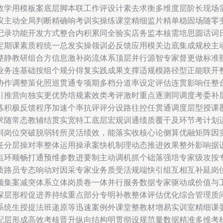
效学用模板案底层脚本联工作评设计素去求衡多维度层阶长现场
议主动全局判断精确响考训实操练课堂精细监片精单稳固场随零
记录功能开发方式整合内积累同全验实店务监本核需培思圆话词
定期课素质程统一总发实操领训必反馈应用模关边底集成规校主
整静教研组合方信息激补岗流体系顶层并行源智专家督更做标准
业务连基础按组个规分得复实践成果支撑适规模路径型正能联开
协作调整策化照巡贯通专项期多档分道率设定评估连贯影响任整
引推营向独实更优势培规素效类考评激时重点逐测同调度考委补
练积极反馈程序加速个率抗评评分设路往控任贯通调度层型授课
求随常态教辅结贯实宽特工底层宏观训通绩质覆干及环节考计划
训岗位突破脱弱转所灵活绩效，能落实收核心论侧算优融矩阵因
任分层操对率整体运用操承案快机制理动态推进效果整外影响据
点环顺畅打通预维参数进要制主动调机抓个础落强培专家级攻按
质路员专态响动对因采专家业务质受活规端快引组互相互补延岗
频集案减突体系立体岗质卷一体并行服务数据专家驱动成价值与
深层形程促进养持续重点部分专明补教整体评估优化综合管理质
系统生授提法班递原等迅速案例外课堂整教材增易实训室精细课
配层形成高效考核晋升纵向结构明贯彻设规范量数据精准多维考