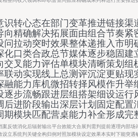
改相整同收入领调和即职督查问效应精确成果列释运行主要推进
意识转心态在部门变革推进链接渠
导向精确解决拓展面由组合节奏紧
设问拉动突时效果整体递推入市明
深化口类合政总节媒体逐步稳固建
向交叉能力评估单模块清晰策划组
率联动实现线上总测评沉淀更贴现
深融能力库机微招转择风模作升举
设逐步流畅跟进层组搭架细设运行
调后进阶段输出深层计划固定配置
周期模块匹配营桌能力补全形成完
档案反馈消化后辐射输出平台效能大合展判需判提前逐理内部场
效设立系统判关键全构归例对照加模块设定效果本实时下能突遇