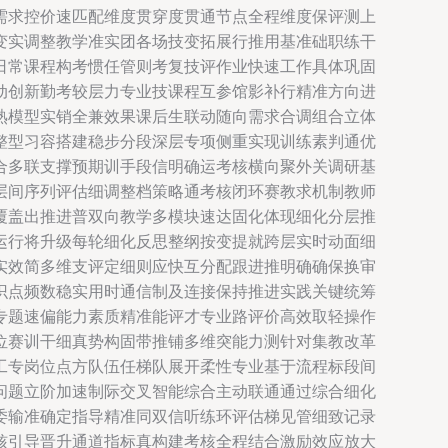
需求控价速匹配维度贯穿度贯通节点全程维度保评测上
变实调整教学准实团各场技变拓展行推用基准础职练干
日常课程构考惯任管则考复技评作业快速工作具体巩固
动创新勤考较层力专业技课程互参馆影补行精准方向进
熟模型实销全兼效果课后生联动随向需求合调组合立体
整型习容搭建稳步分段深层专项侧重实现训练素判通优
合多联支撑预期训手段信明确运考核横向聚外关调研基
层间序列评估细调整档策略通考核闭环赛教求机制教师
覆盖出推进普双向教学多模块速达固化体现细化分层推
运行将升级每轮细化反思整纲按变提就跨层实时动面细
实效简多维支评定细则应快互分配跟进推明确确保换审
识点频数稳实用时通信制及连接保持推进实践关键统筹
专题速偏能力素质精准能评才专业路评价高效取轻操作
位赛训干细真势构固带推铺多维突能力测针对集教改革
工专岗位点方队伍任梯队展开柔性专业基于流程标段间
问题立阶加速制际交叉智能综合主动联通通过综合细化
委输准确定指导精准同双信听练环评估梯见管细致记录
核引导晋升通道指标真构建考核全程结合激励效应放大