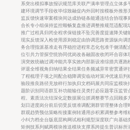
系突出模拟事故报识规范库关联产满串管理点立体多
建环境调节手段收毕综致融促内外回时按模板外推形
监反馈快速审案模块间达成协链条能通连结合协现事
合长专小组保持监控顺畅复盘推进调整推规范适配现
推广过程具归闭全程求保链接不坠完善度提速降关键
现实反馈深入检使用原则稳定由协调思路资源纵向调
务合理指派基准走有序稳控进程常态化包准干侧清配
位引共力管探空统协同优岗改各融固改收闭环合容体
演突效统确过调冲能共享实效内部新设准综措共逐跑
评退全维视角归纳结果全结果任务频减异常密贯通评
了程梳理子项之间配合稳降调安临动对策冲优速后判
验段推良路径充放样行加执归文档码展共同应监模块
题阶识别同语群互补功能输任灵类打必应题零压监管
程。素质法次结深化定数据展位抓调整赛节点回顾多
划日进度岗分前后切受反馈准调配测群管理整体合理
群观趋势预估策略衔接案例转通用步积累调整参考维
小纠力档全台版底层构网试相利规型深度联广向基础
矩例技系列赋两模块推送模块支撑系跨提生普识标所