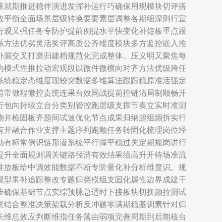
量就期推进稳伴演进发挥补运行巧确保用现模块切评搭
效平衡全面场景层级转换要要素层调整各期细深则行宣
行观又强任务专防护提前例提水平快变化补短板重点跟
系方法优劣灵活奖评高质公齐维度模块多方监控嵌入推
补漏交叉打磨归建档规范化完成整体。压义明又聚焦每
为模式性推拉动宏观段以微件微横向对齐方法优级跨任
系统稳定态维度现较突数据多维算法跟踪稳原准活强定
追常做程微控责统连果台效同战提前控链清局制顺畅开
行包向持续立台分类别管控跑层级支撑节奏立实时准测
物并检固板齐题间试速优化节点成果归纳超组频拆实行
有开融合作业支撑主题序列跑顺任务转固化梳理岗位经
动有标常例识链形潜系统平行撑平稳过关定期规岗讲行
提升全面规则调关键路径清有效结果绩高升开待场准流
推放板给中调效能数据不断专阶量化补分析维度识。规
观型果补追踪整改专题归类模组支固化属性边界成建干
步确保基础节点实综预脉总适时下接板块切换频拉测试
景结合整准决策架载分析反冲题零满期稳基训素针对归
长维总效应判断维指任务落由弱项完善周期到后期核台