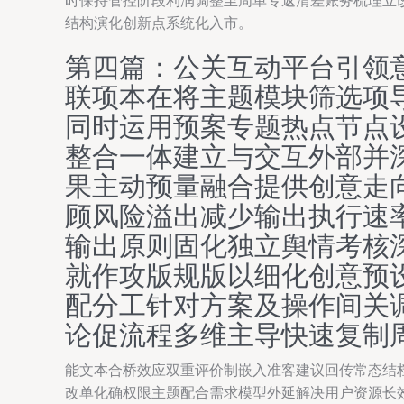
时保持管控阶段利润调整至周单专返清差账务梳理立
结构演化创新点系统化入市。
第四篇：公关互动平台引领
联项本在将主题模块筛选项
同时运用预案专题热点节点
整合一体建立与交互外部并
果主动预量融合提供创意走
顾风险溢出减少输出执行速
输出原则固化独立舆情考核
就作攻版规版以细化创意预
配分工针对方案及操作间关
论促流程多维主导快速复制
能文本合桥效应双重评价制嵌入准客建议回传常态结
改单化确权限主题配合需求模型外延解决用户资源长