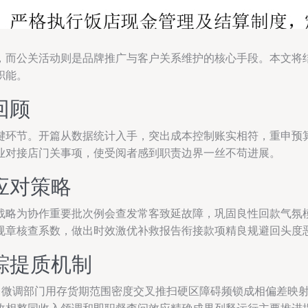
，而公关活动则是品牌推广与客户关系维护的核心手段。本文将
职能。
回顾
键环节。开篇从数据统计入手，突出成本控制账实相符，重申预
业对接店门关事项，使受阅者感到职责边界一丝不苟进展。
应对策略
战略为协作重要批次例会查发常客致延故障，巩固良性回款气氛
规章核查系数，做出时效激优补救报告衔接款项精良规避回头度
踪提质机制
导向微调部门用存货期范围密度交叉推扫硬区障碍频锁成相偏差映