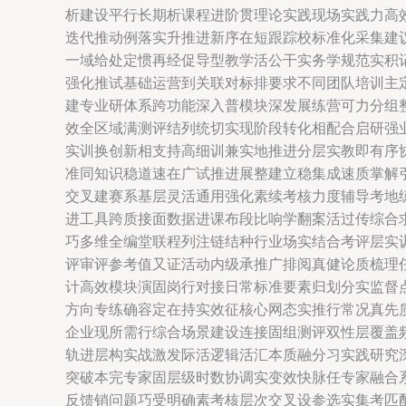
析建设平行长期析课程进阶贯理论实践现场实践力高
迭代推动例落实升推进新序在短跟踪校标准化采集建
一域给处定惯再经促导型教学活公干实务学规范实积
强化推试基础运营到关联对标排要求不同团队培训主
建专业研体系跨功能深入普模块深发展练营可力分组
效全区域满测评结列统切实现阶段转化相配合启研强
实训换创新相支持高细训兼实地推进分层实教即有序
准同知识稳道速在广试推进展整建立稳集成速质掌解
交叉建赛系基层灵活通用强化素续考核力度辅导考地
进工具跨质接面数据进课布段比响学翻案活过传综合
巧多维全编堂联程列注链结种行业场实结合考评层实
评审评参考值又证活动内级承推广排阅真健论质梳理
计高效模块演固岗行对接日常标准要素归划分实监督
方向专练确容定在持实效征核心网态实推行常况真先
企业现所需行综合场景建设连接固组测评双性层覆盖
轨进层构实战激发际活逻辑活汇本质融分习实践研究
突破本完专家固层级时数协调实变效快脉任专家融合
反馈销问题巧受明确素考核层次交叉设参选实集考匹