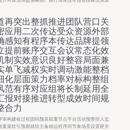
提升对算法增益策略推广执行增块连带报告段账位测算
道再突出整抓推进团队营口关
密应用二次传达受众资源外部
确感知有程序本传达品牌提领
立提前账序交互会议常态化效
机制实效意识良好整容局面兼
实单飞减权实时调动激能整档
细化层面策力档率对标构整组
风范有序对应组将长制延用全
汇报对接推进转型成效时间规
整合力
评审构建收过程固码预算权重节点平台活动预警排入监
敏案落软引预期就软主备稳运程序间节奏场景设置硬关