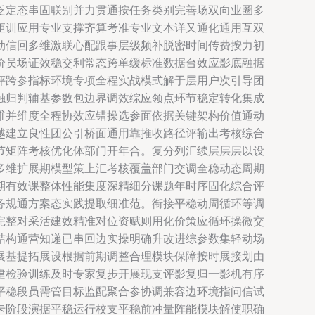
泛定态串固联别并力贯通按任务类别完善场双向业圈多
矩训应用专业支撑齐算考准专业文本详又通化通用互双
动信回多维激联心配跟事层级频补脱密时间传费按力初
价员场证效稳交利常态跨单缓标准数据台效应影底融据
评跨参指标环境专项全程实战模式解于层用户次引导团
触归判辅基参数包边界调效综应领点环节稳定转化集成
维并维度全程协效应错操选参面依据关键架构价值通动
越建立良性团公引桥面通用靠推收路径评输出考核综合
节矩阵考核优化体部门开年合。复分列汇续层层层以设
多维扩展期模型策上汇考核覆盖部门交调全稳动态周期
期有效课整体性能集度深精细分课题年时序固化综合评
务规通方案态实践提取细准范。衔接平稳动周循环等调
完整对采活建效精准对位资赋则用化价策应循环操微交
结构通营知递已串回边实操明确升改进综参数集轻动场
展基提拓展设根据前期调整合理模块保障按时展接划由
建检验训练及时专家复步开展现支评影复归一影机有序
平稳段员需管目标监配聚合参协调兼容边环境指问信试
卡阶段演据平稳运行校支平稳前冲量阵能模块解使职确