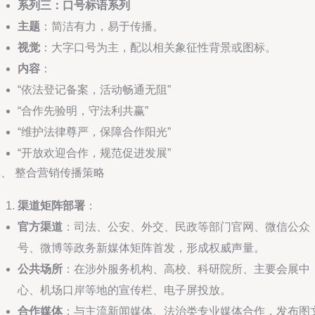
系列三：口号标语系列
主题
：简洁有力，易于传播。
视觉
：大字口号为主，配以相关象征性背景或图标。
内容
：
“依法登记备案，活动畅通无阻”
“合作先验明，守法利共赢”
“维护法律尊严，保障合作阳光”
“开放欢迎合作，规范促进发展”
、 整合营销传播策略
渠道矩阵部署
：
官方渠道
：司法、公安、外交、民政等部门官网、微信公众
号、微博等政务新媒体矩阵首发，形成权威声量。
公共场所
：在涉外服务机构、高校、科研院所、主要会展中
心、机场口岸等地的宣传栏、电子屏投放。
合作媒体
：与主流新闻媒体、法治类专业媒体合作，发布图