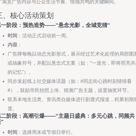
刻"寓意广告内容与公众生活节奏、情感共鸣的关键瞬间。
三、核心活动策划
第一阶段：预热造势——"悬念光影，全城竞猜"
时间
：活动正式启动前一周。
内容
：
广告牌每晚以动态光影形式，展示经过艺术化处理的局部图
或抽象符号，并配以悬念式文案（如：“一道光，即将照亮共
的记忆”）。
同步发起线上社交媒体话题（如：#同志街心跳时刻猜猜看
#），鼓励市民拍照上传、猜测广告主题，设置抽奖环节。
联系本地生活类、资讯类自媒体进行剧透式报道，积累初期
度。
第二阶段：高潮引爆——"主题日盛典：多元心跳，同频共
"
时间
：选择周末或节假日举行。