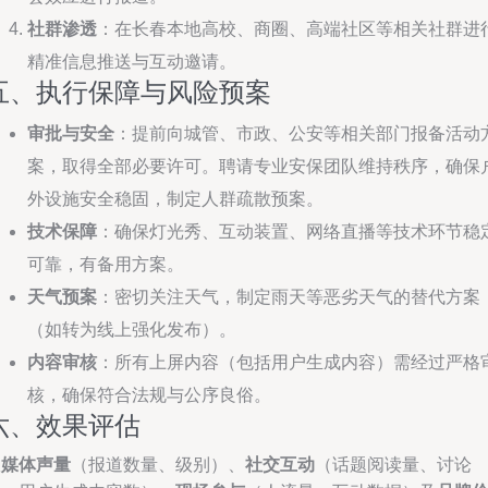
社群渗透
：在长春本地高校、商圈、高端社区等相关社群进
精准信息推送与互动邀请。
五、执行保障与风险预案
审批与安全
：提前向城管、市政、公安等相关部门报备活动
案，取得全部必要许可。聘请专业安保团队维持秩序，确保
外设施安全稳固，制定人群疏散预案。
技术保障
：确保灯光秀、互动装置、网络直播等技术环节稳
可靠，有备用方案。
天气预案
：密切关注天气，制定雨天等恶劣天气的替代方案
（如转为线上强化发布）。
内容审核
：所有上屏内容（包括用户生成内容）需经过严格
核，确保符合法规与公序良俗。
六、效果评估
从
媒体声量
（报道数量、级别）、
社交互动
（话题阅读量、讨论