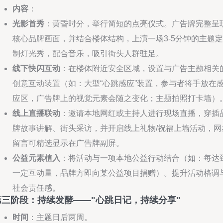
内容
：
光影首秀
：黄昏时分，举行简短的点亮仪式。广告牌完整呈
核心品牌画面，并结合楼体结构，上演一场3-5分钟的主题定
制灯光秀，配合音乐，吸引街头人群驻足。
线下快闪互动
：在楼体附近安全区域，设置与广告主题相关
创意互动装置（如：大型“心跳感应”装置，参与者将手放在
应区，广告牌上的视觉元素会随之变化；主题拍照打卡墙）
线上直播联动
：邀请本地网红或主持人进行现场直播，穿插
牌故事讲解、街头采访，并开启线上礼物/祝福上墙活动，网
留言可精选显示在广告牌副屏。
公益元素植入
：将活动与一项本地公益行动结合（如：每达
一定互动量，品牌方即向某公益项目捐赠）。提升活动格调
社会责任感。
第三阶段：持续发酵——"心跳日记，持续分享"
时间
：主题日后两周。