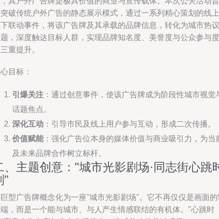
阔，其户外广告牌是极具价值的商业与宣传载体。本次公关活动
在突破传统户外广告的静态展示模式，通过一系列精心策划的线
线下联动事件，将该广告牌及其承载的品牌信息，转化为城市热
话题，深度触达目标人群，实现品牌知名度、美誉度与公众参与
的三重提升。
核心目标：
引爆关注
：通过创意事件，使该广告牌成为阶段性城市视觉
话题焦点。
深化互动
：引导市民及线上用户参与互动，形成二次传播。
价值赋能
：强化广告位本身的媒体价值与商业吸引力，为当
及未来品牌合作树立标杆。
二、主题创意："城市光影剧场·同志街心跳
刻"
将巨型广告牌概念化为一座"城市光影剧场"。它不再仅仅是画面的
出端，而是一个能与城市、与人产生情感联结的有机体。"心跳时